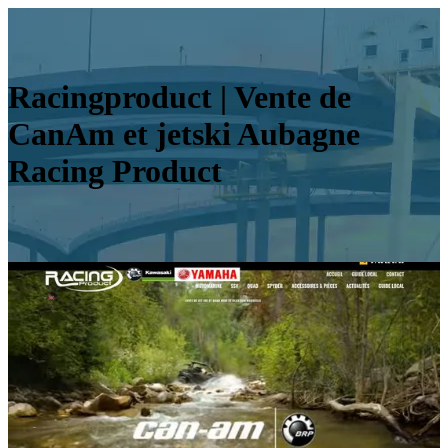
Racingpro­duct | Vente de
CanAm et jetski Aubagne
Racing Product