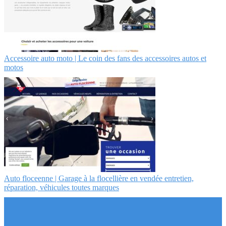
Accessoire auto moto | Le coin des fans des accessoires autos et
motos
Auto floceenne | Garage à la flocellière en vendée entretien,
réparation, véhicules toutes marques