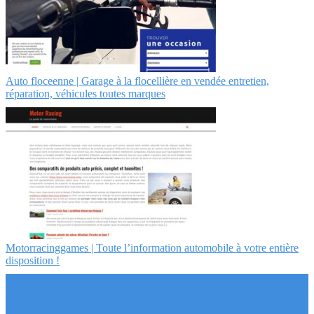
Auto floceenne | Garage à la flocellière en vendée entretien,
réparation, véhicules toutes marques
Motor­racingga­mes | Toute l’information automobile à votre entière
disposition !