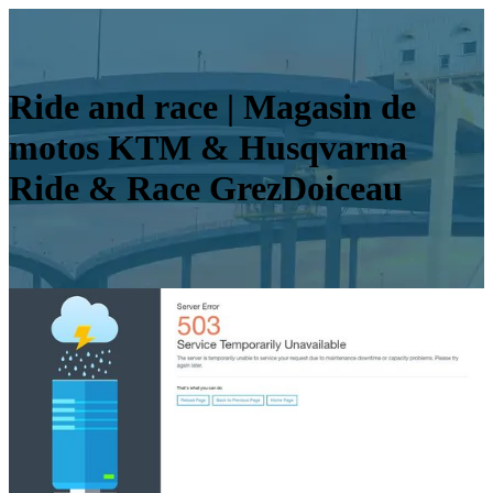
Ride and race | Magasin de
motos KTM & Husqvarna
Ride & Race GrezDoiceau