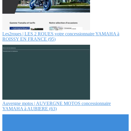
Les2roues | LES 2 ROUES votre con­cession­nai­re YAMAHA à
ROISSY EN FRANCE (95)
Auvergne motos | AUVERGNE MOTOS con­cession­nai­re
YAMAHA à AUBIERE (63)