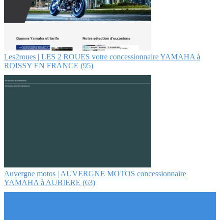
Les2roues | LES 2 ROUES votre con­cession­nai­re YAMAHA à
ROISSY EN FRANCE (95)
Auvergne motos | AUVERGNE MOTOS con­cession­nai­re
YAMAHA à AUBIERE (63)